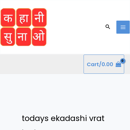
Skip
to
content
Search
Cart/
0.00
todays ekadashi vrat