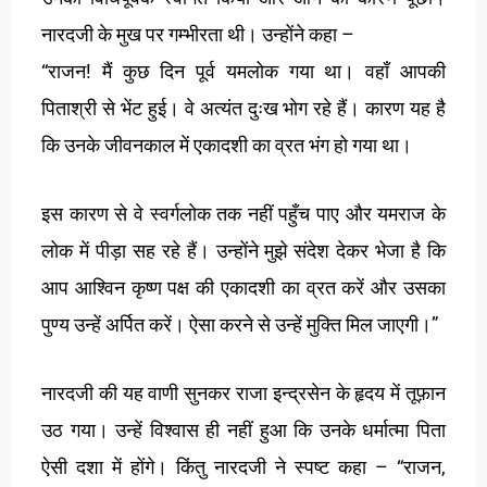
–
नारदजी
के
मुख
पर
गम्भीरता
थी।
उन्होंने
कहा
“
!
राजन
मैं
कुछ
दिन
पूर्व
यमलोक
गया
था।
वहाँ
आपकी
पिताश्री
से
भेंट
हुई।
वे
अत्यंत
दुःख
भोग
रहे
हैं।
कारण
यह
है
कि
उनके
जीवनकाल
में
एकादशी
का
व्रत
भंग
हो
गया
था।
इस
कारण
से
वे
स्वर्गलोक
तक
नहीं
पहुँच
पाए
और
यमराज
के
लोक
में
पीड़ा
सह
रहे
हैं।
उन्होंने
मुझे
संदेश
देकर
भेजा
है
कि
आप
आश्विन
कृष्ण
पक्ष
की
एकादशी
का
व्रत
करें
और
उसका
”
पुण्य
उन्हें
अर्पित
करें।
ऐसा
करने
से
उन्हें
मुक्ति
मिल
जाएगी।
नारदजी
की
यह
वाणी
सुनकर
राजा
इन्द्रसेन
के
हृदय
में
तूफ़ान
उठ
गया।
उन्हें
विश्वास
ही
नहीं
हुआ
कि
उनके
धर्मात्मा
पिता
– “
,
ऐसी
दशा
में
होंगे।
किंतु
नारदजी
ने
स्पष्ट
कहा
राजन