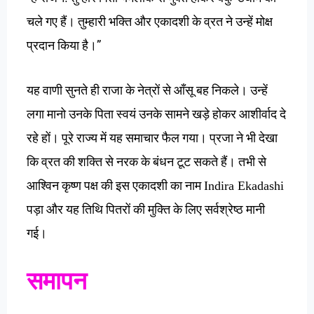
चले
गए
हैं।
तुम्हारी
भक्ति
और
एकादशी
के
व्रत
ने
उन्हें
मोक्ष
”
प्रदान
किया
है।
यह
वाणी
सुनते
ही
राजा
के
नेत्रों
से
आँसू
बह
निकले।
उन्हें
लगा
मानो
उनके
पिता
स्वयं
उनके
सामने
खड़े
होकर
आशीर्वाद
दे
रहे
हों।
पूरे
राज्य
में
यह
समाचार
फैल
गया।
प्रजा
ने
भी
देखा
कि
व्रत
की
शक्ति
से
नरक
के
बंधन
टूट
सकते
हैं।
तभी
से
आश्विन
कृष्ण
पक्ष
की
इस
एकादशी
का
नाम
Indira Ekadashi
पड़ा
और
यह
तिथि
पितरों
की
मुक्ति
के
लिए
सर्वश्रेष्ठ
मानी
गई।
समापन