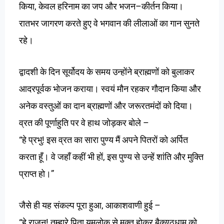
,
–
किया
केवल
हरिनाम
का
जप
और
भजन
कीर्तन
किया।
रातभर
जागरण
करते
हुए
वे
भगवान
की
लीलाओं
का
गान
सुनते
रहे।
द्वादशी
के
दिन
सूर्योदय
के
समय
उन्होंने
ब्राह्मणों
को
बुलाकर
आदरपूर्वक
भोजन
कराया।
स्वयं
मौन
रहकर
गौदान
किया
और
अनेक
वस्तुओं
का
दान
ब्राह्मणों
और
जरूरतमंदों
को
दिया।
–
व्रत
की
पूर्णाहुति
पर
वे
हाथ
जोड़कर
बोले
“
!
हे
प्रभु
इस
व्रत
का
सारा
पुण्य
मैं
अपने
पितरों
को
अर्पित
,
करता
हूँ।
वे
जहाँ
कहीं
भी
हों
इस
पुण्य
से
उन्हें
शांति
और
मुक्ति
”
प्राप्त
हो।
,
–
जैसे
ही
यह
संकल्प
पूरा
हुआ
आकाशवाणी
हुई
“
!
हे
राजन
तुम्हारे
पिता
यमलोक
से
मुक्त
होकर
बैकुण्ठधाम
को