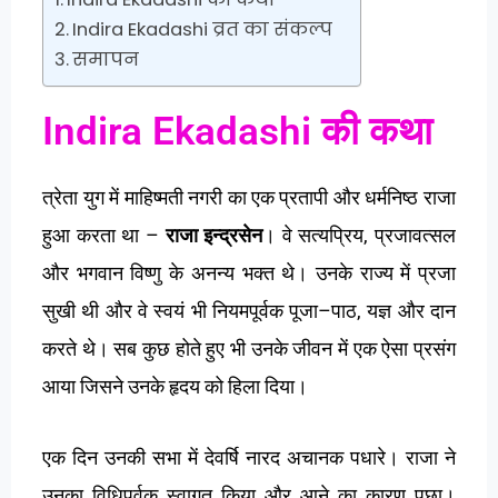
Indira Ekadashi व्रत का संकल्प
समापन
Indira Ekadashi की कथा
त्रेता
युग
में
माहिष्मती
नगरी
का
एक
प्रतापी
और
धर्मनिष्ठ
राजा
–
,
हुआ
करता
था
राजा
इन्द्रसेन
।
वे
सत्यप्रिय
प्रजावत्सल
और
भगवान
विष्णु
के
अनन्य
भक्त
थे।
उनके
राज्य
में
प्रजा
–
,
सुखी
थी
और
वे
स्वयं
भी
नियमपूर्वक
पूजा
पाठ
यज्ञ
और
दान
करते
थे।
सब
कुछ
होते
हुए
भी
उनके
जीवन
में
एक
ऐसा
प्रसंग
आया
जिसने
उनके
हृदय
को
हिला
दिया।
एक
दिन
उनकी
सभा
में
देवर्षि
नारद
अचानक
पधारे।
राजा
ने
उनका
विधिपूर्वक
स्वागत
किया
और
आने
का
कारण
पूछा।