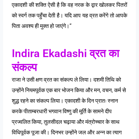
एकादशी
की
शक्ति
ऐसी
है
कि
वह
नरक
के
द्वार
खोलकर
पितरों
को
स्वर्ग
तक
पहुँचा
देती
है।
यदि
आप
यह
व्रत
करेंगे
तो
आपके
”
पिता
अवश्य
ही
मुक्त
हो
जाएंगे।
Indira Ekadashi व्रत का
संकल्प
राजा
ने
उसी
क्षण
व्रत
का
संकल्प
ले
लिया।
दशमी
तिथि
को
,
,
उन्होंने
नियमपूर्वक
एक
बार
भोजन
किया
और
मन
वचन
कर्म
से
शुद्ध
रहने
का
संकल्प
लिया।
एकादशी
के
दिन
प्रातः
स्नान
करके
पीताम्बरधारी
भगवान
विष्णु
की
मूर्ति
के
सामने
दीप
,
प्रज्वलित
किया
तुलसीदल
चढ़ाया
और
मंत्रोच्चार
के
साथ
विधिपूर्वक
पूजा
की।
दिनभर
उन्होंने
जल
और
अन्न
का
त्याग