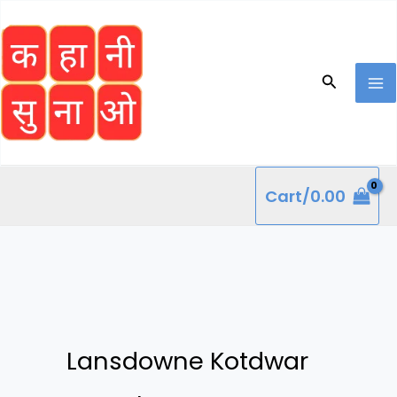
Skip
to
content
Search
Cart/
0.00
Lansdowne Kotdwar