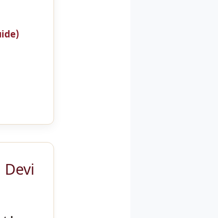
uide)
ga Devi