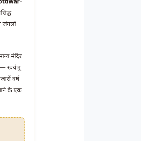
otdwar-
रसिद्ध
े जंगलों
ान्य मंदिर
 — स्वयंभू
ारों वर्ष
माने के एक