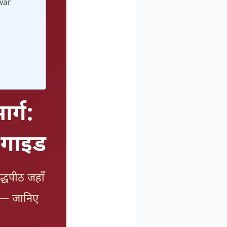
dwar
ार्ग:
ा गाइड
िद्धपीठ जहाँ
हैं — जानिए