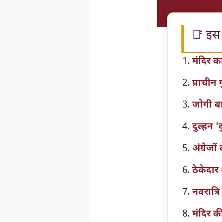
📑 इस ब
मंदिर 
प्राचीन
जोगी बा
दुल्हन '
अंग्रेज
ठेकेदार
नवरात्रि
मंदिर क