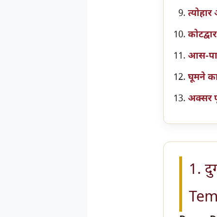
त्योहार
कोटद्वा
आस-पास 
घूमने 
अक्सर पू
1. दु
Tem