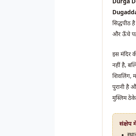
Durga D
Dugadd
सिद्धपीठ ह
और ऊँचे पह
इस मंदिर क
नहीं है, ब
शिवलिंग, मा
पुरानी है 
मुस्लिम ठेके
संक्षेप 
स्था