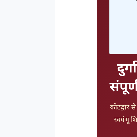
दुर्
संपूर
कोटद्वार से
स्वयंभू शि