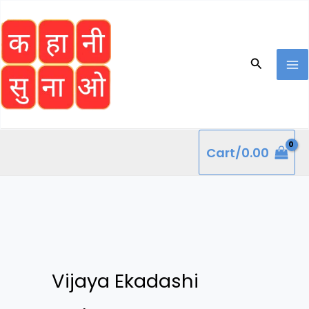
Skip
to
content
Search
Cart/
0.00
Vijaya Ekadashi