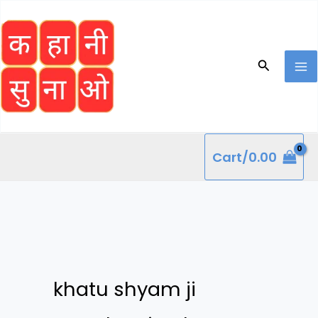
Skip
to
content
Search
Cart/
0.00
khatu shyam ji