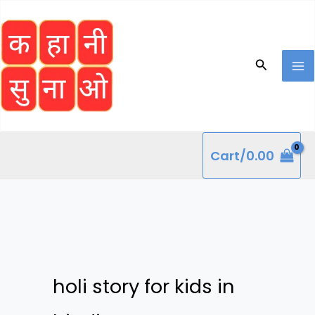
Skip
to
content
Search
Cart/
0.00
holi story for kids in