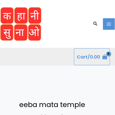
Skip
to
content
Search
Cart/
0.00
eeba mata temple