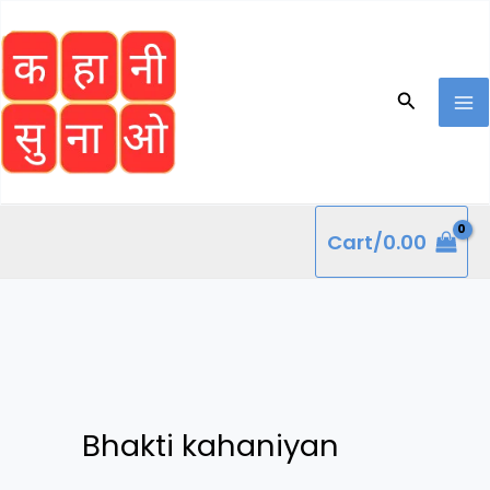
Skip
to
content
Search
Cart/
0.00
Bhakti kahaniyan